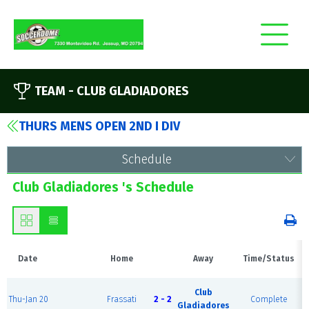
TEAM -
CLUB GLADIADORES
THURS MENS OPEN 2ND I DIV
Schedule
Club Gladiadores 's Schedule
Date
Home
Away
Time/Status
Club
Thu-Jan 20
Frassati
2 - 2
Complete
Gladiadores